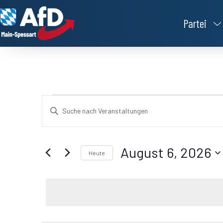
Partei
Veranstaltungen
Bitte
Schlüsselwort
Suche
eingeben.
Suche
nach
und
Veranstaltungen
August 6, 2026
Schlüsselwort.
Heute
Ansichten,
Datum
wählen.
Navigation